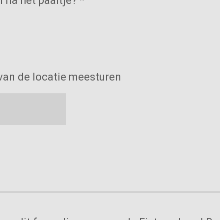
 na het paaltje? *
 van de locatie meesturen