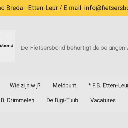
d Breda - Etten-Leur / E-mail: info@fietsers
De
Fietsersbond
behartigt de belangen v
Wie zijn wij?
Meldpunt
* F.B. Etten-Leu
F.B. Drimmelen
De Digi-Tuub
Vacatures