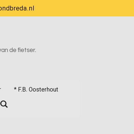
bondbreda.nl
an de fietser.
r
* F.B. Oosterhout