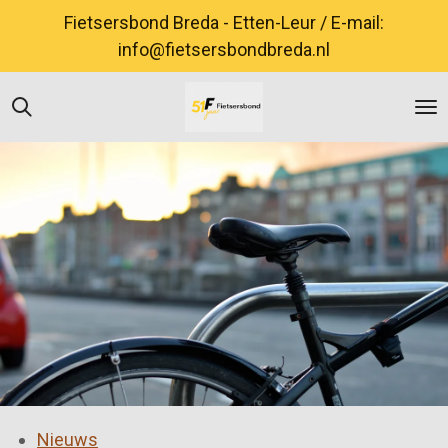
Ga
Fietsersbond Breda - Etten-Leur / E-mail:
direct
info@fietsersbondbreda.nl
naar
de
hoofdinhoud
Nieuws