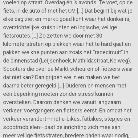
voelen op straat. Overdag én ’s avonds. Te voet, op de
fiets, in de auto of met het OV. […] Dat begint bij wat je
elke dag ziet en merkt: goed licht waar het donker is,
overzichtelijke kruispunten en logische, veilige
fietsroutes.[…] Zo zetten we door met 30-
kilometerstraten op plekken waar het te hard gaat en
pakken we knelpunten aan zoals het “racecircuit” in
de binnenstad (Leijsenhoek, Mathildastraat, Keiweg).
Scooters die over de Markt scheuren of fietsers waar
dat niet kan? Dan grijpen we in en maken we het
daarna beter geregeld.[…] Ouderen en mensen met
een beperking moeten zonder stress kunnen
oversteken. Daarom denken we vanuit langzaam
verkeer: voetgangers en fietsers eerst. En omdat het
verkeer verandert—met e-bikes, fatbikes, stepjes en
scootmobielen—past de inrichting zich mee aan:
meer veilige fietsstraten, bredere paden waar nodig,