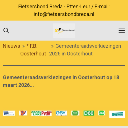
Ga
Fietsersbond Breda - Etten-Leur / E-mail:
direct
info@fietsersbondbreda.nl
naar
de
hoofdinhoud
Nieuws
»
* F.B.
»
Gemeenteraadsverkiezingen
Oosterhout
2026 in Oosterhout
Gemeenteraadsverkiezingen in Oosterhout op 18
maart 2026...